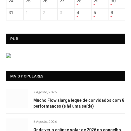
24
25
26
27
28
29
30
31
1
2
3
4
5
6
PUB
MAIS POPULARES
7 Agosto, 2026
Mucho Flow alarga leque de convidados com 8
performances (e há uma saída)
6 Agosto, 2026
Onde ver o eclipse solar de 2026 no concelho