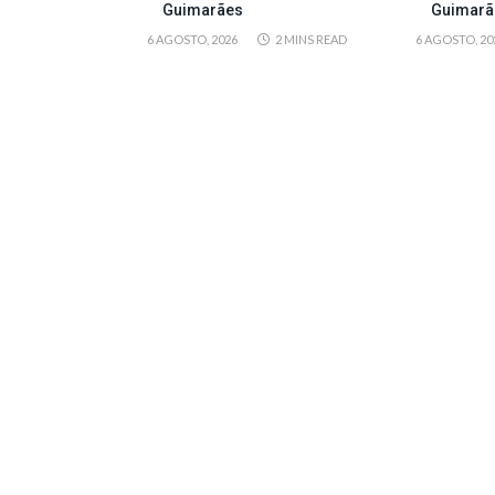
Guimarães
Guimarã
6 AGOSTO, 2026
2 MINS READ
6 AGOSTO, 20