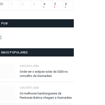
31
1
2
3
4
5
6
PUB
MAIS POPULARES
6 AGOSTO, 2026
Onde ver o eclipse solar de 2026 no
concelho de Guimarães
6 AGOSTO, 2026
Os melhores hambúrgueres da
Península Ibérica chegam a Guimarães