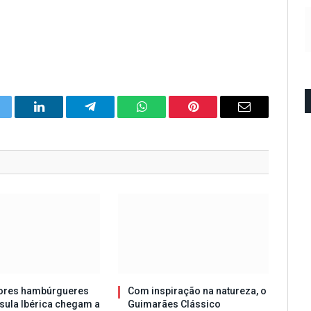
itter
LinkedIn
Telegram
WhatsApp
Pinterest
Email
ores hambúrgueres
Com inspiração na natureza, o
sula Ibérica chegam a
Guimarães Clássico