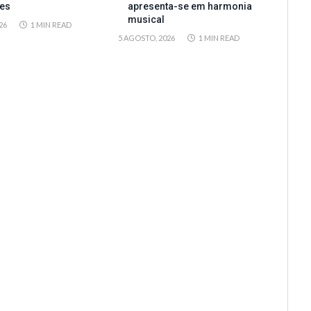
es
apresenta-se em harmonia
musical
26
1 MIN READ
5 AGOSTO, 2026
1 MIN READ