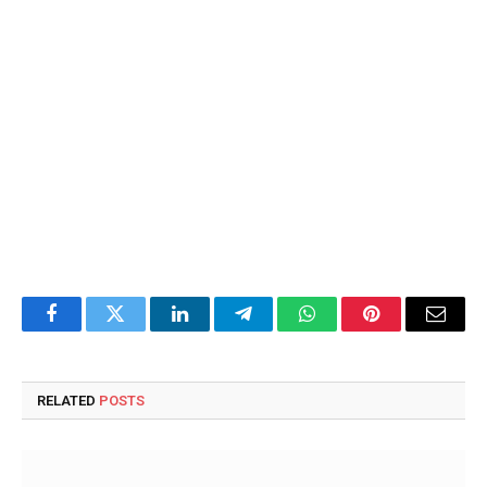
Facebook
Twitter
LinkedIn
Telegram
WhatsApp
Pinterest
Email
RELATED
POSTS