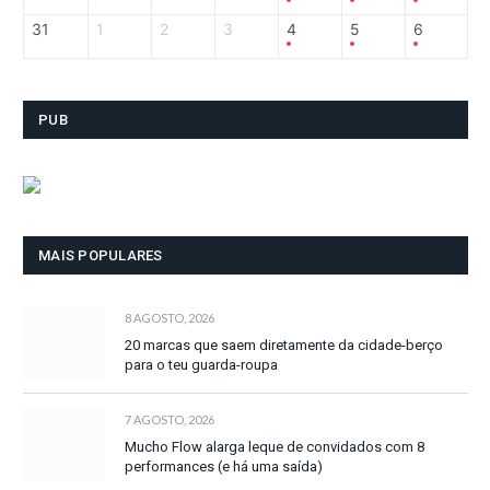
31
1
2
3
4
5
6
PUB
MAIS POPULARES
8 AGOSTO, 2026
20 marcas que saem diretamente da cidade-berço
para o teu guarda-roupa
7 AGOSTO, 2026
Mucho Flow alarga leque de convidados com 8
performances (e há uma saída)