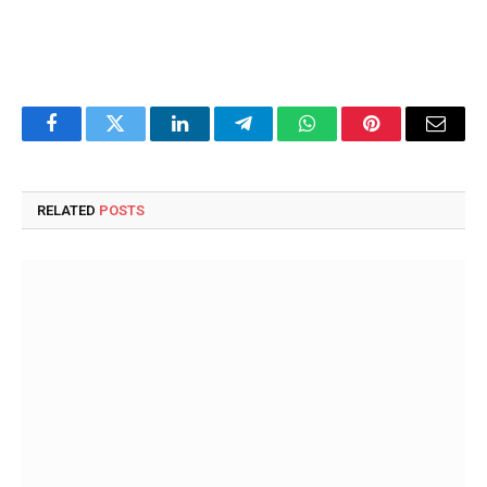
Facebook
Twitter
LinkedIn
Telegram
WhatsApp
Pinterest
Email
RELATED
POSTS