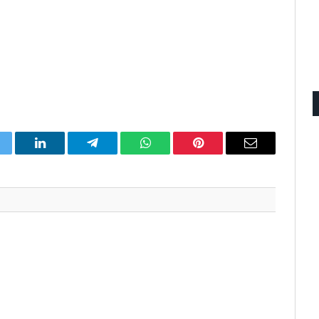
itter
LinkedIn
Telegram
WhatsApp
Pinterest
Email