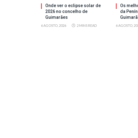
Onde ver o eclipse solar de
Os melh
2026 no concelho de
da Penín
Guimarães
Guimarã
6 AGOSTO, 2026
2 MINS READ
6 AGOSTO, 20