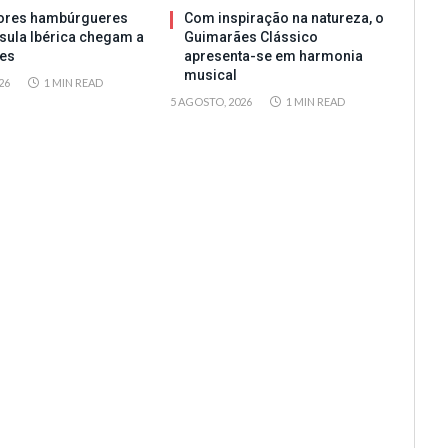
ores hambúrgueres
Com inspiração na natureza, o
sula Ibérica chegam a
Guimarães Clássico
es
apresenta-se em harmonia
musical
26
1 MIN READ
5 AGOSTO, 2026
1 MIN READ