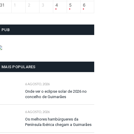
31
1
2
3
4
5
6
PUB
MAIS POPULARES
6 AGOSTO, 2026
Onde ver o eclipse solar de 2026 no
concelho de Guimarães
6 AGOSTO, 2026
Os melhores hambúrgueres da
Península Ibérica chegam a Guimarães