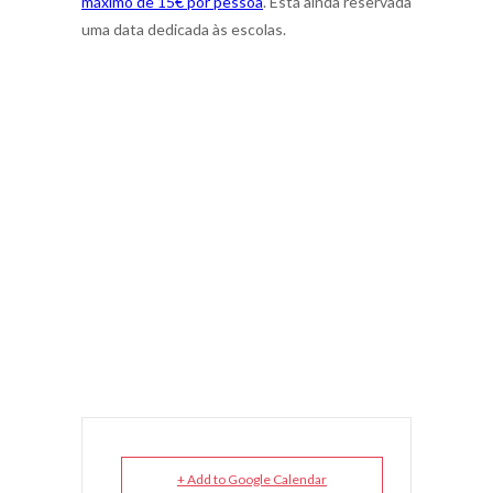
máximo de 15€ por pessoa
. Está ainda reservada
uma data dedicada às escolas.
+ Add to Google Calendar