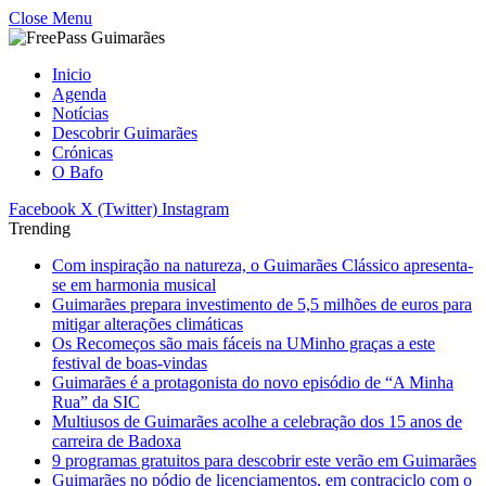
Close Menu
Inicio
Agenda
Notícias
Descobrir Guimarães
Crónicas
O Bafo
Facebook
X (Twitter)
Instagram
Trending
Com inspiração na natureza, o Guimarães Clássico apresenta-
se em harmonia musical
Guimarães prepara investimento de 5,5 milhões de euros para
mitigar alterações climáticas
Os Recomeços são mais fáceis na UMinho graças a este
festival de boas-vindas
Guimarães é a protagonista do novo episódio de “A Minha
Rua” da SIC
Multiusos de Guimarães acolhe a celebração dos 15 anos de
carreira de Badoxa
9 programas gratuitos para descobrir este verão em Guimarães
Guimarães no pódio de licenciamentos, em contraciclo com o