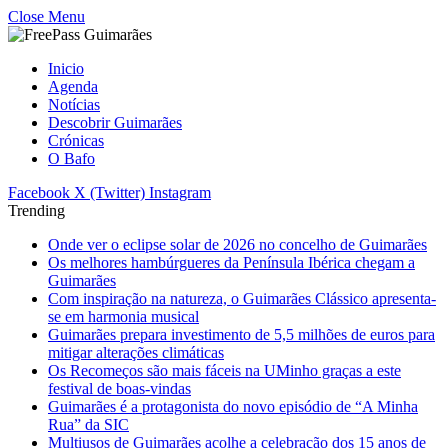
Close Menu
Inicio
Agenda
Notícias
Descobrir Guimarães
Crónicas
O Bafo
Facebook
X (Twitter)
Instagram
Trending
Onde ver o eclipse solar de 2026 no concelho de Guimarães
Os melhores hambúrgueres da Península Ibérica chegam a
Guimarães
Com inspiração na natureza, o Guimarães Clássico apresenta-
se em harmonia musical
Guimarães prepara investimento de 5,5 milhões de euros para
mitigar alterações climáticas
Os Recomeços são mais fáceis na UMinho graças a este
festival de boas-vindas
Guimarães é a protagonista do novo episódio de “A Minha
Rua” da SIC
Multiusos de Guimarães acolhe a celebração dos 15 anos de