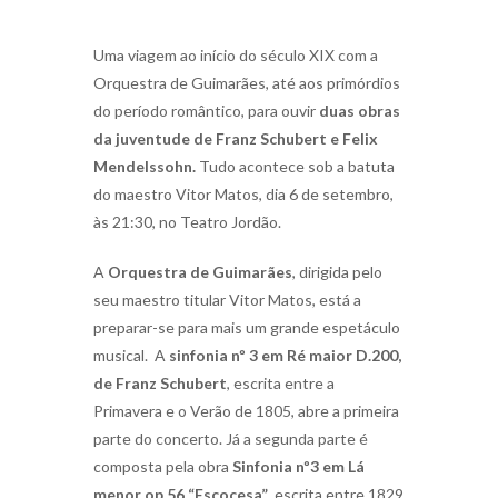
Uma viagem ao início do século XIX com a
Orquestra de Guimarães, até aos primórdios
do período romântico, para ouvir
duas obras
da juventude de Franz Schubert e Felix
Mendelssohn.
Tudo acontece sob a batuta
do maestro Vitor Matos, dia 6 de setembro,
às 21:30, no Teatro Jordão.
A
Orquestra de Guimarães
, dirigida pelo
seu maestro titular Vitor Matos, está a
preparar-se para mais um grande espetáculo
musical. A
sinfonia nº 3 em Ré maior D.200,
de Franz Schubert
, escrita entre a
Primavera e o Verão de 1805, abre a primeira
parte do concerto. Já a segunda parte é
composta pela obra
Sinfonia nº3 em Lá
menor op.56 “Escocesa”
, escrita entre 1829