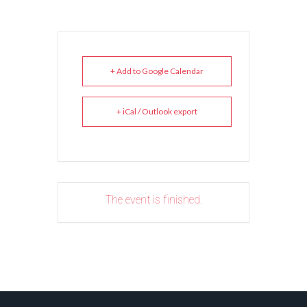
+ Add to Google Calendar
+ iCal / Outlook export
The event is finished.