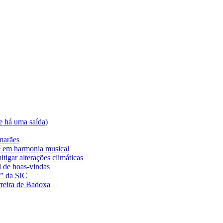
e há uma saída)
marães
e em harmonia musical
tigar alterações climáticas
l de boas-vindas
a” da SIC
rreira de Badoxa