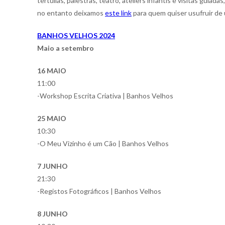
tertúlias, palestras, teatro, ateliers infantis e visitas guia
no entanto deixamos
este link
para quem quiser usufruir de
BANHOS VELHOS 2024
Maio a setembro
16 MAIO
11:00
-Workshop Escrita Criativa | Banhos Velhos
25 MAIO
10:30
-O Meu Vizinho é um Cão | Banhos Velhos
7 JUNHO
21:30
-Registos Fotográficos | Banhos Velhos
8 JUNHO