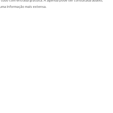
das, tudo com entrada gratuita. A agenda pode ser consultada abaixo,
 uma informação mais extensa.