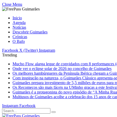
Close Menu
Inicio
Agenda
Notícias
Descobrir Guimarães
Crónicas
O Bafo
Facebook
X (Twitter)
Instagram
Trending
Mucho Flow alarga leque de convidados com 8 performances (
Onde ver o eclipse solar de 2026 no concelho de Guimarães
Os melhores hambúrgueres da Península Ibérica chegam a Gui
Com inspiração na natureza, o Guimarães Clássico apresenta-s
Guimarães prepara investimento de 5,5 milhões de euros para mi
Os Recomeços são mais fáceis na UMinho graças a este festiva
Guimarães é a protagonista do novo episódio de “A Minha Ru
Multiusos de Guimarães acolhe a celebração dos 15 anos de ca
Instagram
Facebook