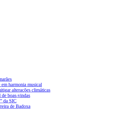
marães
e em harmonia musical
tigar alterações climáticas
l de boas-vindas
a” da SIC
rreira de Badoxa