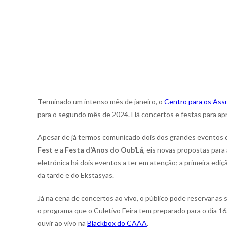
Terminado um intenso mês de janeiro, o
Centro para os Assu
para o segundo mês de 2024. Há concertos e festas para apr
Apesar de já termos comunicado dois dos grandes eventos q
Fest
e a
Festa d’Anos do Oub’Lá
, eis novas propostas para
eletrónica há dois eventos a ter em atenção; a primeira edi
da tarde e do Ekstasyas.
Já na cena de concertos ao vivo, o público pode reservar a
o programa que o Culetivo Feira tem preparado para o dia 16
ouvir ao vivo na
Blackbox do CAAA
.