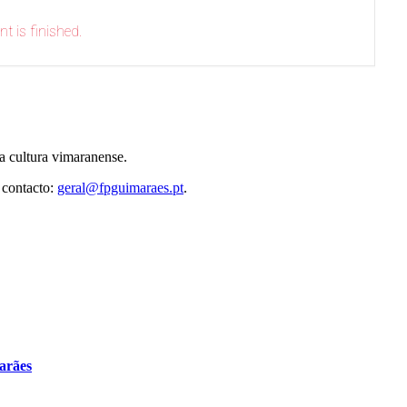
nt is finished.
 cultura vimaranense.
 contacto:
geral@fpguimaraes.pt
.
arães