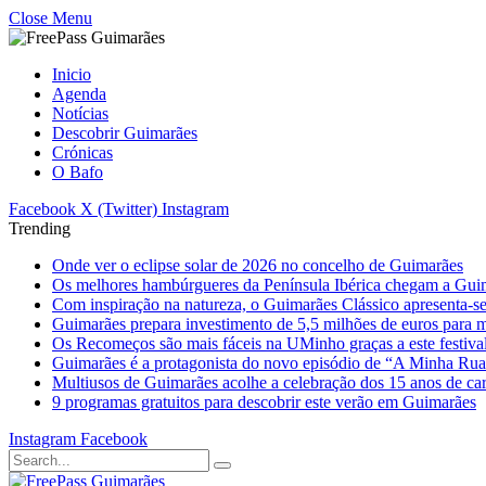
Close Menu
Inicio
Agenda
Notícias
Descobrir Guimarães
Crónicas
O Bafo
Facebook
X (Twitter)
Instagram
Trending
Onde ver o eclipse solar de 2026 no concelho de Guimarães
Os melhores hambúrgueres da Península Ibérica chegam a Gui
Com inspiração na natureza, o Guimarães Clássico apresenta-s
Guimarães prepara investimento de 5,5 milhões de euros para mi
Os Recomeços são mais fáceis na UMinho graças a este festiva
Guimarães é a protagonista do novo episódio de “A Minha Ru
Multiusos de Guimarães acolhe a celebração dos 15 anos de ca
9 programas gratuitos para descobrir este verão em Guimarães
Instagram
Facebook