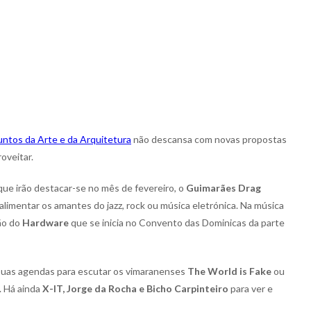
ntos da Arte e da Arquitetura
não descansa com novas propostas
oveitar.
ue irão destacar-se no mês de fevereiro, o
Guimarães Drag
 alimentar os amantes do jazz, rock ou música eletrónica. Na música
ção do
Hardware
que se inicia no Convento das Dominicas da parte
s suas agendas para escutar os vimaranenses
The World is Fake
ou
. Há ainda
X-IT, Jorge da Rocha e Bicho Carpinteiro
para ver e