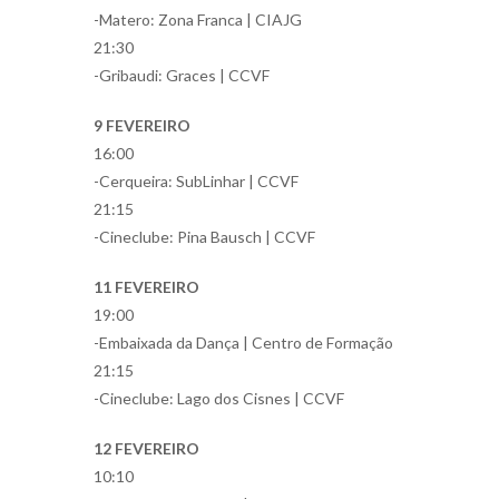
-Matero: Zona Franca | CIAJG
21:30
-Gribaudi: Graces | CCVF
9 FEVEREIRO
16:00
-Cerqueira: SubLinhar | CCVF
21:15
-Cineclube: Pina Bausch | CCVF
11 FEVEREIRO
19:00
-Embaixada da Dança | Centro de Formação
21:15
-Cineclube: Lago dos Cisnes | CCVF
12 FEVEREIRO
10:10