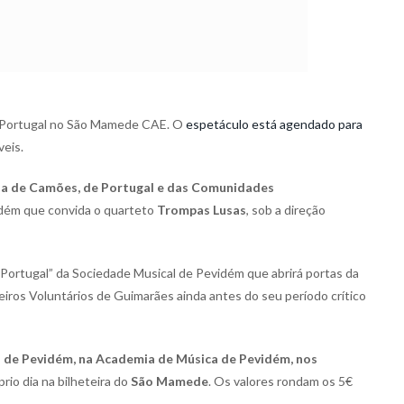
de Portugal no São Mamede CAE. O
espetáculo está agendado para
veis.
ia de Camões, de Portugal e das Comunidades
dém que convida o quarteto
Trompas Lusas
, sob a direção
e Portugal” da Sociedade Musical de Pevidém que abrirá portas da
beiros Voluntários de Guimarães ainda antes do seu período crítico
 de Pevidém, na Academia de Música de Pevidém, nos
io dia na bilheteira do
São Mamede
. Os valores rondam os 5€