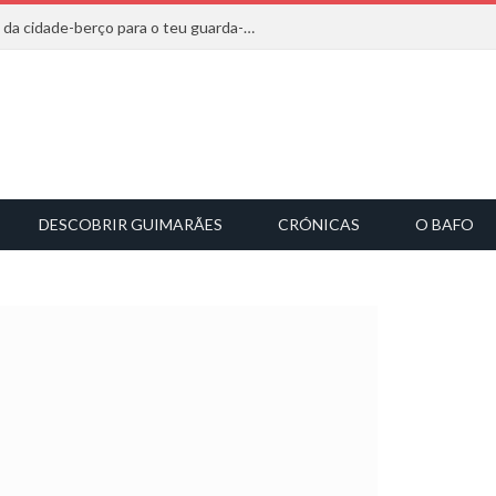
20 marcas que saem diretamente da cidade-berço para o teu guarda-roupa
DESCOBRIR GUIMARÃES
CRÓNICAS
O BAFO