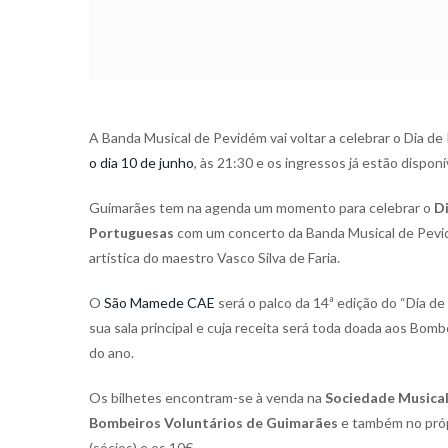
A Banda Musical de Pevidém vai voltar a celebrar o Dia 
o dia 10 de junho
, às 21:30 e os ingressos já estão disponí
Guimarães tem na agenda um momento para celebrar o
D
Portuguesas
com um concerto da Banda Musical de Pevi
artística do maestro Vasco Silva de Faria.
O
São Mamede CAE
será o palco da 14ª edição do “Dia d
sua sala principal e cuja receita será toda doada aos Bom
do ano.
Os bilhetes encontram-se à venda na
Sociedade Musical
Bombeiros Voluntários de Guimarães
e também no própr
(sócios) e os 10€.