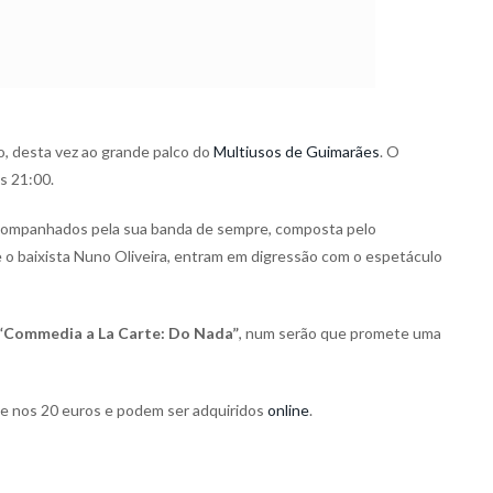
, desta vez ao grande palco do
Multiusos de Guimarães
. O
s 21:00.
acompanhados pela sua banda de sempre, composta pelo
e o baixista Nuno Oliveira, entram em digressão com o espetáculo
“Commedia a La Carte: Do Nada”
, num serão que promete uma
se nos 20 euros e podem ser adquiridos
online
.