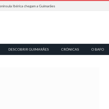
nínsula Ibérica chegam a Guimarães
DESCOBRIR GUIMARÃES
CRÓNICAS
O BAFO