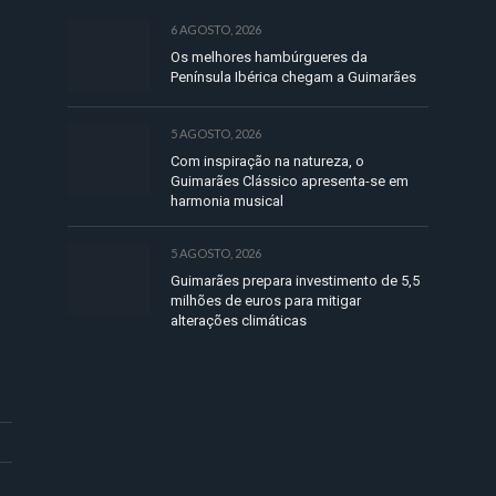
6 AGOSTO, 2026
Os melhores hambúrgueres da
Península Ibérica chegam a Guimarães
5 AGOSTO, 2026
Com inspiração na natureza, o
Guimarães Clássico apresenta-se em
harmonia musical
5 AGOSTO, 2026
Guimarães prepara investimento de 5,5
milhões de euros para mitigar
alterações climáticas