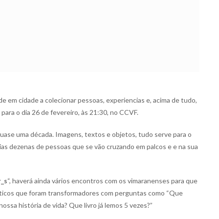
e em cidade a colecionar pessoas, experiencias e, acima de tudo,
ara o dia 26 de fevereiro, às 21:30, no CCVF.
uase uma década. Imagens, textos e objetos, tudo serve para o
árias dezenas de pessoas que se vão cruzando em palcos e e na sua
r_s
“, haverá ainda vários encontros com os vimaranenses para que
tísticos que foram transformadores com perguntas como “Que
ossa história de vida? Que livro já lemos 5 vezes?”