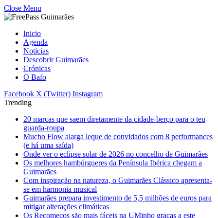
Close Menu
Inicio
Agenda
Notícias
Descobrir Guimarães
Crónicas
O Bafo
Facebook
X (Twitter)
Instagram
Trending
20 marcas que saem diretamente da cidade-berço para o teu
guarda-roupa
Mucho Flow alarga leque de convidados com 8 performances
(e há uma saída)
Onde ver o eclipse solar de 2026 no concelho de Guimarães
Os melhores hambúrgueres da Península Ibérica chegam a
Guimarães
Com inspiração na natureza, o Guimarães Clássico apresenta-
se em harmonia musical
Guimarães prepara investimento de 5,5 milhões de euros para
mitigar alterações climáticas
Os Recomeços são mais fáceis na UMinho graças a este