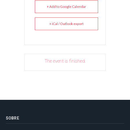
+ Add to Google Calendar
+ iCal / Outlook export
The event is finished.
SOBRE