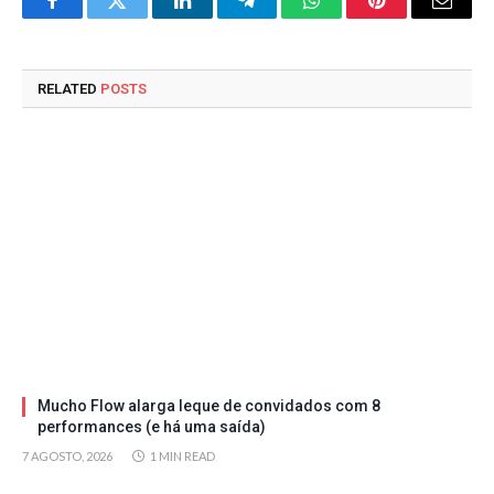
Facebook
Twitter
LinkedIn
Telegram
WhatsApp
Pinterest
Email
RELATED
POSTS
Mucho Flow alarga leque de convidados com 8
performances (e há uma saída)
7 AGOSTO, 2026
1 MIN READ