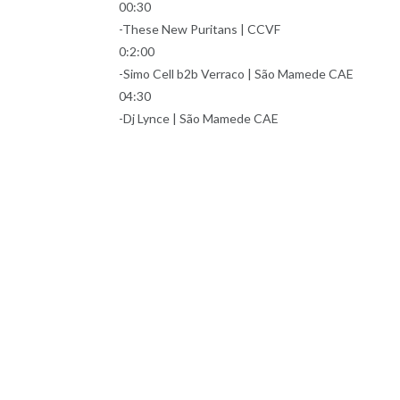
00:30
-These New Puritans | CCVF
0:2:00
-Simo Cell b2b Verraco | São Mamede CAE
04:30
-Dj Lynce | São Mamede CAE