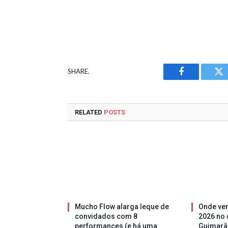
SHARE.
Facebook
Tw
RELATED
POSTS
Mucho Flow alarga leque de
Onde ver
convidados com 8
2026 no 
performances (e há uma
Guimarã