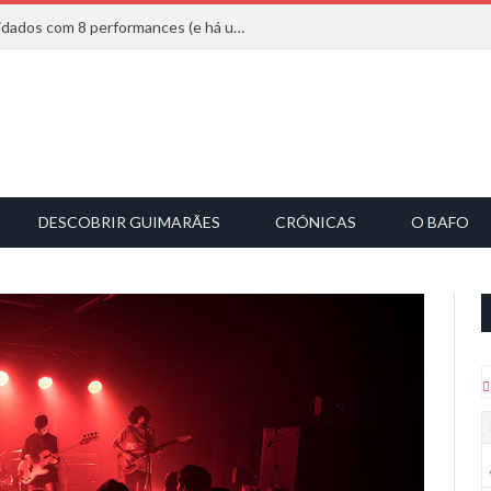
Mucho Flow alarga leque de convidados com 8 performances (e há uma saída)
DESCOBRIR GUIMARÃES
CRÓNICAS
O BAFO