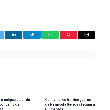
itter
LinkedIn
Telegram
WhatsApp
Pinterest
Email
 o eclipse solar de
Os melhores hambúrgueres
concelho de
da Península Ibérica chegam a
es
Guimarães