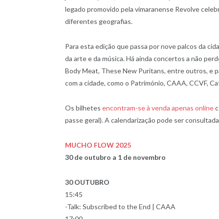
legado promovido pela vimaranense Revolve celebr
diferentes geografias.
Para esta edição que passa por nove palcos da ci
da arte e da música. Há ainda concertos a não per
Body Meat, These New Puritans, entre outros, e p
com a cidade, como o Património, CAAA, CCVF, Ca
Os bilhetes
encontram-se à venda apenas online
c
passe geral). A calendarização pode ser consultada
MUCHO FLOW 2025
30 de outubro a 1 de novembro
30 OUTUBRO
15:45
-Talk: Subscribed to the End | CAAA
17:00