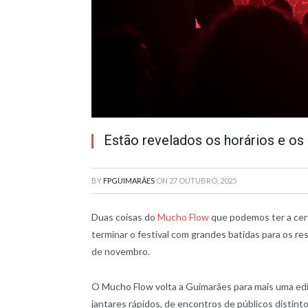
Estão revelados os horários e o
BY
FPGUIMARÃES
ON
27 OUTUBRO, 2025
Duas coisas do
Mucho Flow
que podemos ter a cert
terminar o festival com grandes batidas para os re
de novembro.
O Mucho Flow volta a Guimarães para mais uma ediç
jantares rápidos, de encontros de públicos distinto