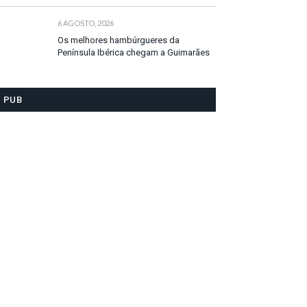
6 AGOSTO, 2026
Os melhores hambúrgueres da
Península Ibérica chegam a Guimarães
PUB