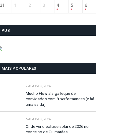
31
1
2
3
4
5
6
PUB
MAIS POPULARES
7 AGOSTO, 2026
Mucho Flow alarga leque de
convidados com 8 performances (e há
uma saída)
6 AGOSTO, 2026
Onde ver o eclipse solar de 2026 no
concelho de Guimarães