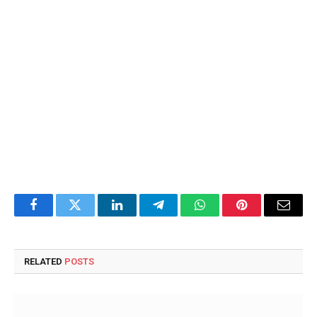
Facebook
Twitter
LinkedIn
Telegram
WhatsApp
Pinterest
Email
RELATED
POSTS