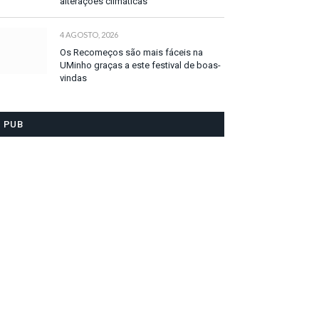
alterações climáticas
4 AGOSTO, 2026
Os Recomeços são mais fáceis na
UMinho graças a este festival de boas-
vindas
PUB