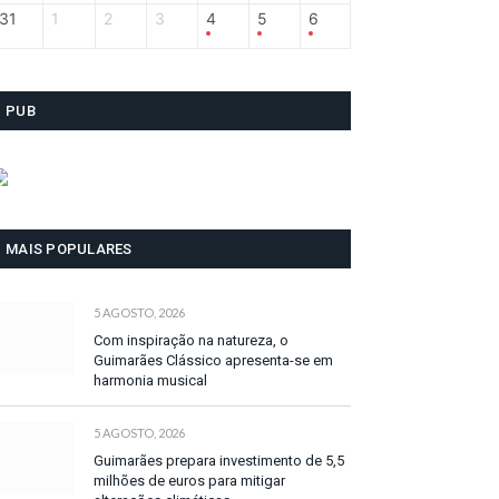
31
1
2
3
4
5
6
PUB
MAIS POPULARES
5 AGOSTO, 2026
Com inspiração na natureza, o
Guimarães Clássico apresenta-se em
harmonia musical
5 AGOSTO, 2026
Guimarães prepara investimento de 5,5
milhões de euros para mitigar