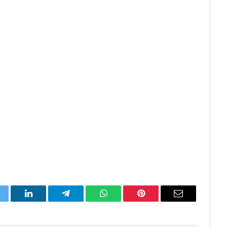
itter
LinkedIn
Telegram
WhatsApp
Pinterest
Email