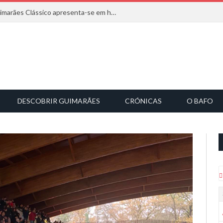
Com inspiração na natureza, o Guimarães Clássico apresenta-se em harmonia musical
DESCOBRIR GUIMARÃES
CRÓNICAS
O BAFO