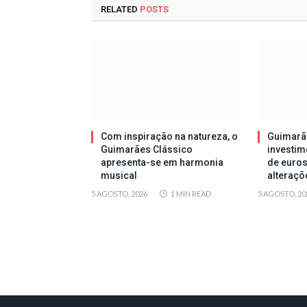
RELATED
POSTS
Com inspiração na natureza, o
Guimarã
Guimarães Clássico
investim
apresenta-se em harmonia
de euros
musical
alteraçõ
5 AGOSTO, 2026
1 MIN READ
5 AGOSTO, 20