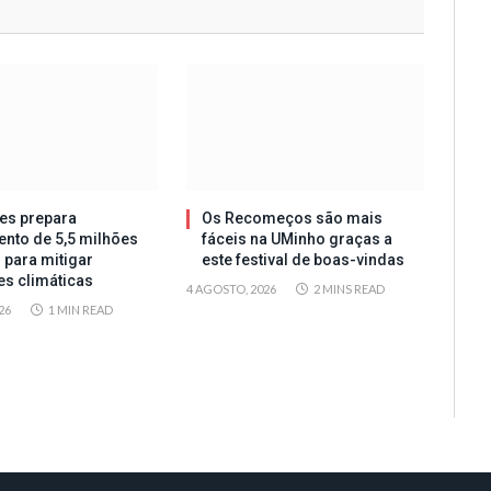
es prepara
Os Recomeços são mais
ento de 5,5 milhões
fáceis na UMinho graças a
 para mitigar
este festival de boas-vindas
es climáticas
4 AGOSTO, 2026
2 MINS READ
26
1 MIN READ