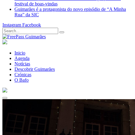
festival de boas-vindas
Guimarães é a protagonista do novo episódio de “A Minha
Rua” da SIC
Instagram
Facebook
Inicio
Agenda
Notícias
Descobrir Guimarães
Crónicas
O Bafo