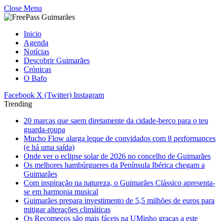
Close Menu
Inicio
Agenda
Notícias
Descobrir Guimarães
Crónicas
O Bafo
Facebook
X (Twitter)
Instagram
Trending
20 marcas que saem diretamente da cidade-berço para o teu
guarda-roupa
Mucho Flow alarga leque de convidados com 8 performances
(e há uma saída)
Onde ver o eclipse solar de 2026 no concelho de Guimarães
Os melhores hambúrgueres da Península Ibérica chegam a
Guimarães
Com inspiração na natureza, o Guimarães Clássico apresenta-
se em harmonia musical
Guimarães prepara investimento de 5,5 milhões de euros para
mitigar alterações climáticas
Os Recomeços são mais fáceis na UMinho graças a este