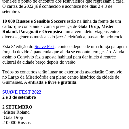
torna-se o ponto de encontro dos festivaleiros que regressam a casa.
O cartaz de 2022 já é conhecido e acontece nos dias 2 e 3 de
setembro.
10 000 Russos e Sensible Soccers
estão na linha da frente de um
cartaz que conta ainda com a presença de
Gala Drop, Mister
Roland, Paraguaii e Ocenpsiea
numa verdadeira viagens entre
diversos géneros musicais do jazz à eletrónica, passando pelo rock
Esta 8ª edição do
Suave Fest
acontece depois de uma longa paragem
forçada devido à pandemia que ainda se encontra em gestão. Ainda
assim o Convívio faz a aposta habitual para dar inicio à rentrée
cultural da cidade berço depois do verão.
Todos os concertos terão lugar no exterior da associação Convívio
no Largo da Misericórdia em pleno centro histórico da cidade de
Guimarães. A
entrada é livre e gratuita
.
SUAVE FEST 2022
2 e 3 de setembro
2 SETEMBRO
-Mister Roland
-Gala Drop
-10 000 Russos