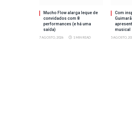
Mucho Flow alarga leque de
Com insp
convidados com 8
Guimarã
performances (e há uma
apresen
saída)
musical
7 AGOSTO, 2026
1 MIN READ
5 AGOSTO, 20