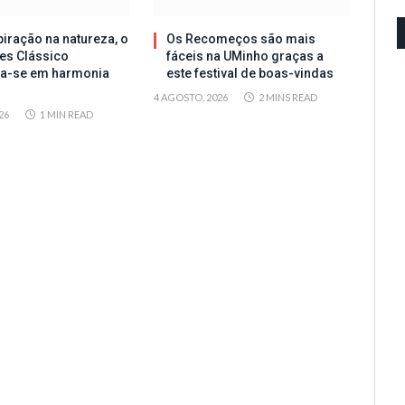
iração na natureza, o
Os Recomeços são mais
es Clássico
fáceis na UMinho graças a
ta-se em harmonia
este festival de boas-vindas
4 AGOSTO, 2026
2 MINS READ
26
1 MIN READ