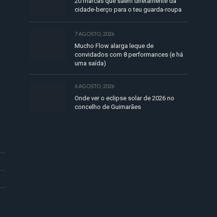
20 marcas que saem diretamente da
cidade-berço para o teu guarda-roupa
7 AGOSTO, 2026
Mucho Flow alarga leque de
convidados com 8 performances (e há
uma saída)
6 AGOSTO, 2026
Onde ver o eclipse solar de 2026 no
concelho de Guimarães