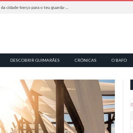
20 marcas que saem diretamente da cidade-berço para o teu guarda-roupa
DESCOBRIR GUIMARÃES
CRÓNICAS
O BAFO