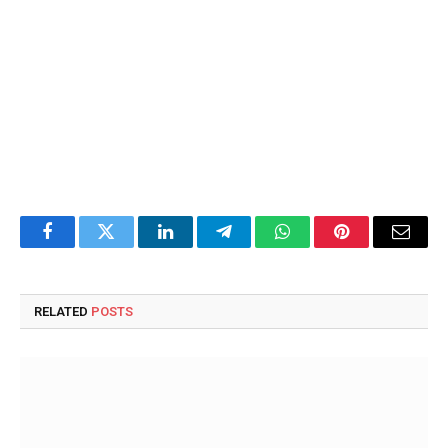
Facebook
Twitter
LinkedIn
Telegram
WhatsApp
Pinterest
Email
RELATED
POSTS