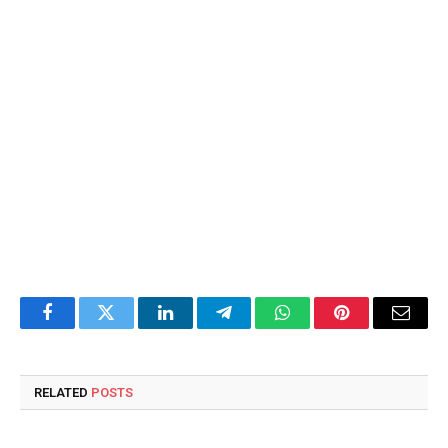
Facebook
Twitter
LinkedIn
Telegram
WhatsApp
Pinterest
Email
RELATED
POSTS