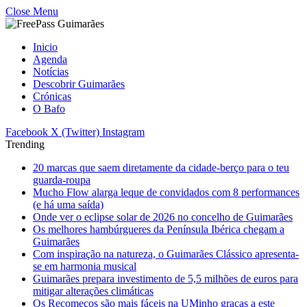
Close Menu
Inicio
Agenda
Notícias
Descobrir Guimarães
Crónicas
O Bafo
Facebook
X (Twitter)
Instagram
Trending
20 marcas que saem diretamente da cidade-berço para o teu
guarda-roupa
Mucho Flow alarga leque de convidados com 8 performances
(e há uma saída)
Onde ver o eclipse solar de 2026 no concelho de Guimarães
Os melhores hambúrgueres da Península Ibérica chegam a
Guimarães
Com inspiração na natureza, o Guimarães Clássico apresenta-
se em harmonia musical
Guimarães prepara investimento de 5,5 milhões de euros para
mitigar alterações climáticas
Os Recomeços são mais fáceis na UMinho graças a este