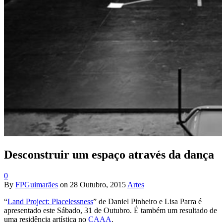
Desconstruir um espaço através da dança
0
By
FPGuimarães
on
28 Outubro, 2015
Artes
“
Land Project: Placelessness
” de Daniel Pinheiro e Lisa Parra é
apresentado este Sábado, 31 de Outubro. É também um resultado de
uma residência artística no
CAAA
.