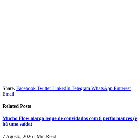
Share.
Facebook
Twitter
LinkedIn
Telegram
WhatsApp
Pinterest
Email
Related
Posts
Mucho Flow alarga leque de convidados com 8 performances (e
há uma saída)
7 Agosto, 2026
1 Min Read