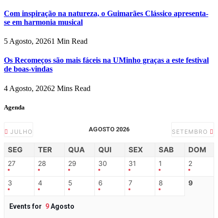
Com inspiração na natureza, o Guimarães Clássico apresenta-
se em harmonia musical
5 Agosto, 2026
1 Min Read
Os Recomeços são mais fáceis na UMinho graças a este festival
de boas-vindas
4 Agosto, 2026
2 Mins Read
Agenda
AGOSTO 2026
JULHO
SETEMBRO
SEG
TER
QUA
QUI
SEX
SAB
DOM
27
28
29
30
31
1
2
3
4
5
6
7
8
9
Events for
9
Agosto