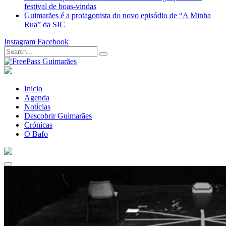
festival de boas-vindas
Guimarães é a protagonista do novo episódio de “A Minha
Rua” da SIC
Instagram
Facebook
Inicio
Agenda
Notícias
Descobrir Guimarães
Crónicas
O Bafo