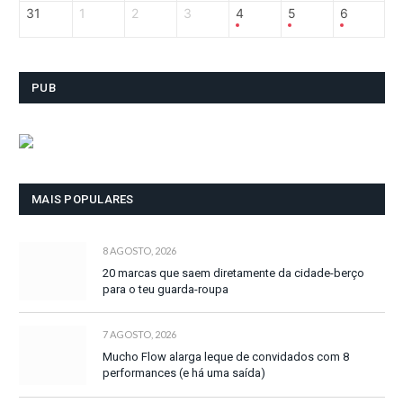
31
1
2
3
4
5
6
PUB
MAIS POPULARES
8 AGOSTO, 2026
20 marcas que saem diretamente da cidade-berço
para o teu guarda-roupa
7 AGOSTO, 2026
Mucho Flow alarga leque de convidados com 8
performances (e há uma saída)