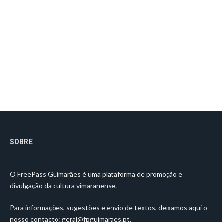
SOBRE
O FreePass Guimarães é uma plataforma de promoção e
divulgação da cultura vimaranense.
Para informações, sugestões e envio de textos, deixamos aqui o
nosso contacto:
geral@fpguimaraes.pt
.