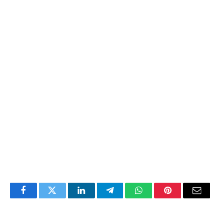
Facebook
Twitter
LinkedIn
Telegram
WhatsApp
Pinterest
Email