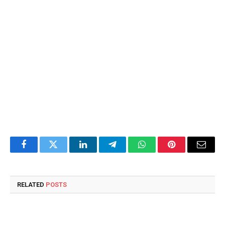
Facebook
Twitter
LinkedIn
Telegram
WhatsApp
Pinterest
Email
RELATED
POSTS