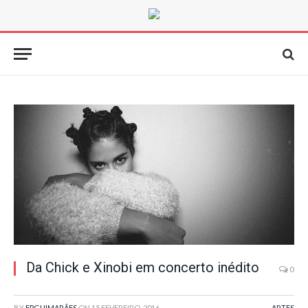
Da Chick e Xinobi em concerto inédito
0
BY
FPGUIMARÃES
ON
15 FEVEREIRO, 2016
ARTES