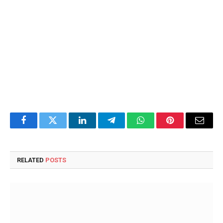
Facebook
Twitter
LinkedIn
Telegram
WhatsApp
Pinterest
Email
RELATED
POSTS