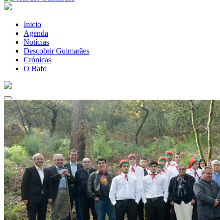
Inicio
Agenda
Notícias
Descobrir Guimarães
Crónicas
O Bafo