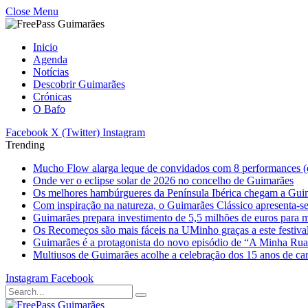
Close Menu
Inicio
Agenda
Notícias
Descobrir Guimarães
Crónicas
O Bafo
Facebook
X (Twitter)
Instagram
Trending
Mucho Flow alarga leque de convidados com 8 performances (
Onde ver o eclipse solar de 2026 no concelho de Guimarães
Os melhores hambúrgueres da Península Ibérica chegam a Gui
Com inspiração na natureza, o Guimarães Clássico apresenta-s
Guimarães prepara investimento de 5,5 milhões de euros para mi
Os Recomeços são mais fáceis na UMinho graças a este festiva
Guimarães é a protagonista do novo episódio de “A Minha Ru
Multiusos de Guimarães acolhe a celebração dos 15 anos de ca
Instagram
Facebook