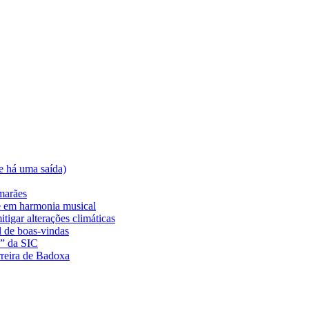
e há uma saída)
marães
e em harmonia musical
tigar alterações climáticas
l de boas-vindas
a” da SIC
rreira de Badoxa