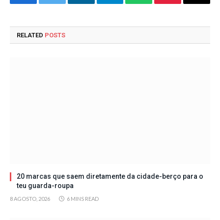
Facebook
Twitter
LinkedIn
Telegram
WhatsApp
Pinterest
Email
RELATED
POSTS
20 marcas que saem diretamente da cidade-berço para o
teu guarda-roupa
8 AGOSTO, 2026
6 MINS READ