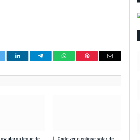
itter
LinkedIn
Telegram
WhatsApp
Pinterest
Email
ow alarga leque de
Onde ver o eclipse solar de