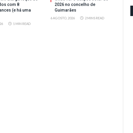
dos com 8
2026 no concelho de
ances (e há uma
Guimarães
6 AGOSTO, 2026
2 MINS READ
26
1 MIN READ