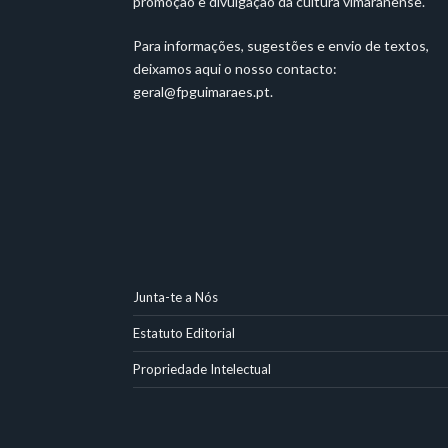
promoção e divulgação da cultura vimaranense.
Para informações, sugestões e envio de textos,
deixamos aqui o nosso contacto:
geral@fpguimaraes.pt
.
Junta-te a Nós
Estatuto Editorial
Propriedade Intelectual