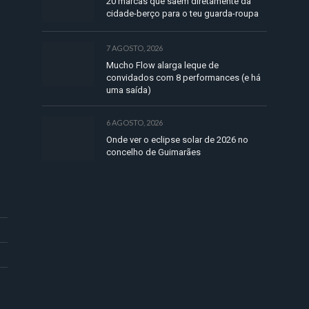
20 marcas que saem diretamente da
cidade-berço para o teu guarda-roupa
7 AGOSTO, 2026
Mucho Flow alarga leque de
convidados com 8 performances (e há
uma saída)
6 AGOSTO, 2026
Onde ver o eclipse solar de 2026 no
concelho de Guimarães