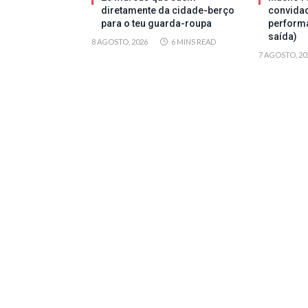
diretamente da cidade-berço
convida
para o teu guarda-roupa
perform
saída)
8 AGOSTO, 2026
6 MINS READ
7 AGOSTO, 20