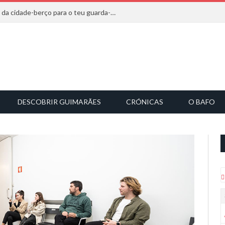
20 marcas que saem diretamente da cidade-berço para o teu guarda-roupa
DESCOBRIR GUIMARÃES
CRÓNICAS
O BAFO