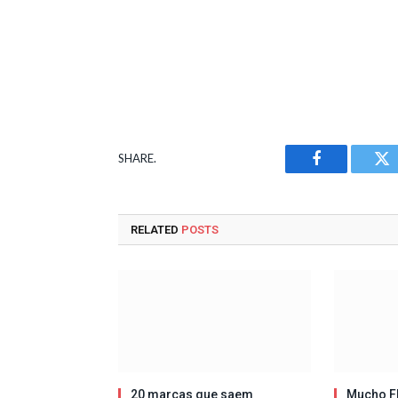
SHARE.
Facebook
Tw
RELATED
POSTS
20 marcas que saem
Mucho Fl