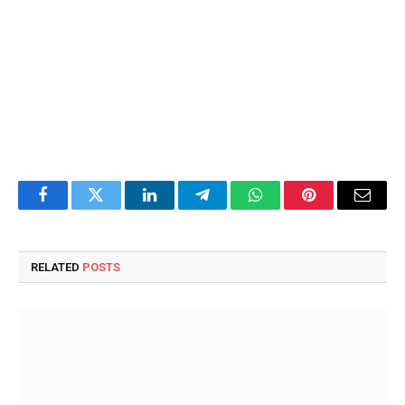
Facebook
Twitter
LinkedIn
Telegram
WhatsApp
Pinterest
Email
RELATED
POSTS