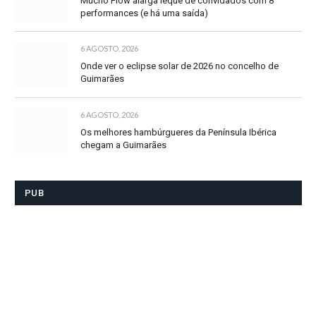
Mucho Flow alarga leque de convidados com 8
performances (e há uma saída)
6 AGOSTO, 2026
Onde ver o eclipse solar de 2026 no concelho de
Guimarães
6 AGOSTO, 2026
Os melhores hambúrgueres da Península Ibérica
chegam a Guimarães
PUB