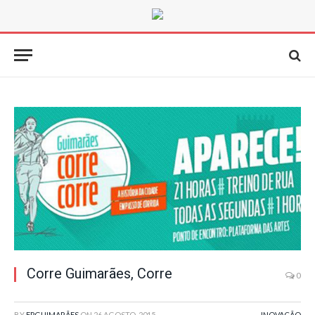
Corre Guimarães, Corre
0
BY
FPGUIMARÃES
ON
26 AGOSTO, 2015
INOVAÇÃO