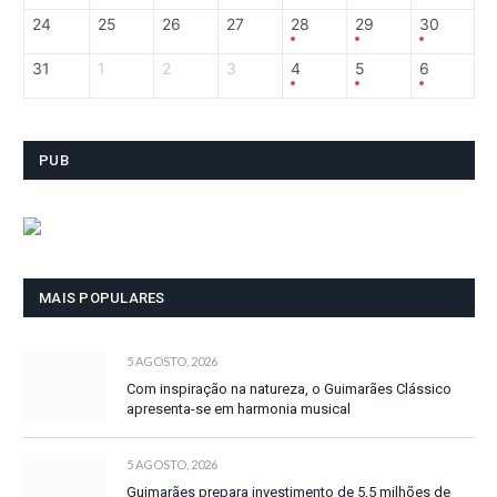
24
25
26
27
28
29
30
31
1
2
3
4
5
6
PUB
MAIS POPULARES
5 AGOSTO, 2026
Com inspiração na natureza, o Guimarães Clássico
apresenta-se em harmonia musical
5 AGOSTO, 2026
Guimarães prepara investimento de 5,5 milhões de