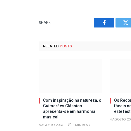
SHARE.
Facebook
Tw
RELATED
POSTS
Com inspiração na natureza, o
Os Reco
Guimarães Clássico
fáceis n
apresenta-se em harmonia
este fes
musical
4 AGOSTO, 20
5 AGOSTO, 2026
1 MIN READ