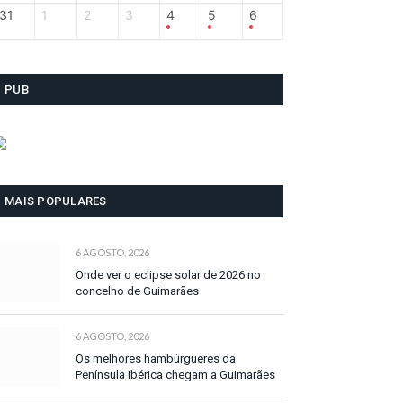
31
1
2
3
4
5
6
PUB
MAIS POPULARES
6 AGOSTO, 2026
Onde ver o eclipse solar de 2026 no
concelho de Guimarães
6 AGOSTO, 2026
Os melhores hambúrgueres da
Península Ibérica chegam a Guimarães