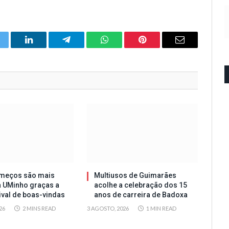
itter
LinkedIn
Telegram
WhatsApp
Pinterest
Email
meços são mais
Multiusos de Guimarães
a UMinho graças a
acolhe a celebração dos 15
tival de boas-vindas
anos de carreira de Badoxa
26
2 MINS READ
3 AGOSTO, 2026
1 MIN READ