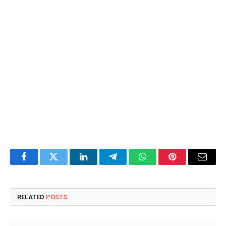
Facebook
Twitter
LinkedIn
Telegram
WhatsApp
Pinterest
Email
RELATED
POSTS