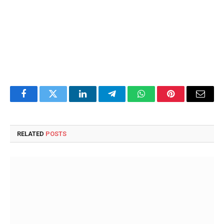
Facebook
Twitter
LinkedIn
Telegram
WhatsApp
Pinterest
Email
RELATED
POSTS