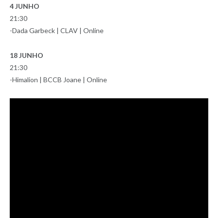
4 JUNHO
21:30
-Dada Garbeck | CLAV | Online
18 JUNHO
21:30
-Himalion | BCCB Joane | Online