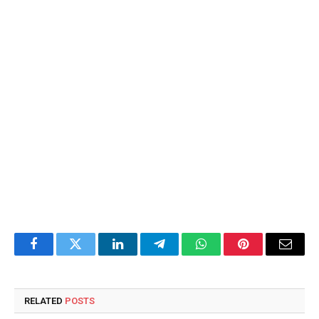
Facebook
Twitter
LinkedIn
Telegram
WhatsApp
Pinterest
Email
RELATED
POSTS