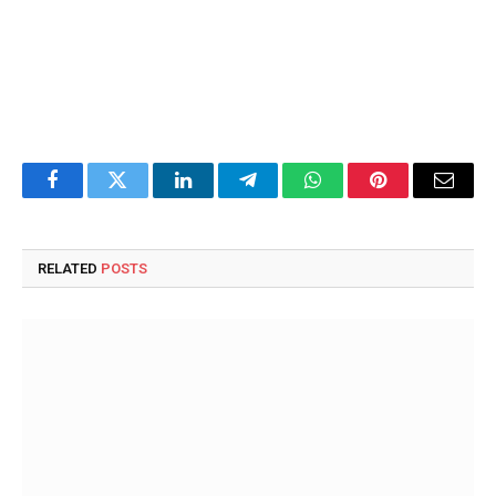
Facebook
Twitter
LinkedIn
Telegram
WhatsApp
Pinterest
Email
RELATED
POSTS