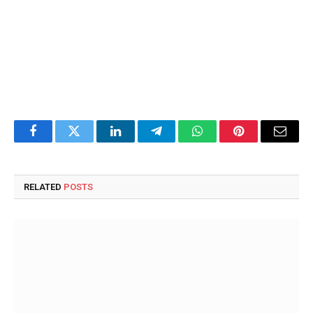
Facebook
Twitter
LinkedIn
Telegram
WhatsApp
Pinterest
Email
RELATED
POSTS