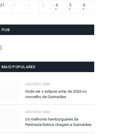
31
1
2
3
4
5
6
PUB
MAIS POPULARES
6 AGOSTO, 2026
Onde ver o eclipse solar de 2026 no
concelho de Guimarães
6 AGOSTO, 2026
Os melhores hambúrgueres da
Península Ibérica chegam a Guimarães