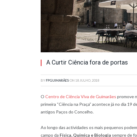
A Curtir Ciência fora de portas
BY
FPGUIMARÃES
ON
18 JULHO, 2018
O
Centro de Ciência Viva de Guimarães
promove no
primeira “Ciência na Praça” acontece já no dia 19 d
antigos Paços do Concelho.
Ao longo das actividades os mais pequenos podem 
campo da
Física, Química e Biologia
sempre de for