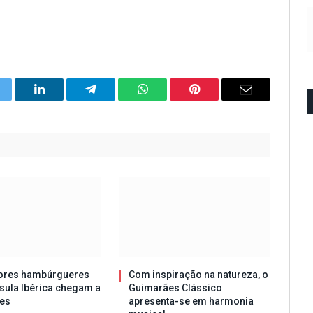
itter
LinkedIn
Telegram
WhatsApp
Pinterest
Email
ores hambúrgueres
Com inspiração na natureza, o
sula Ibérica chegam a
Guimarães Clássico
es
apresenta-se em harmonia