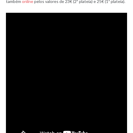
também
online
pelos valores de 23€ (2ª plateia) e 25€ (1ª plateia).