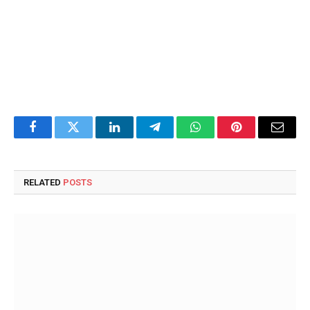
Facebook
Twitter
LinkedIn
Telegram
WhatsApp
Pinterest
Email
RELATED
POSTS