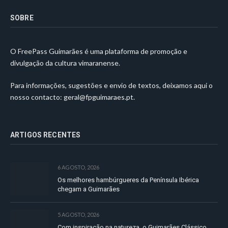
SOBRE
O FreePass Guimarães é uma plataforma de promoção e
divulgação da cultura vimaranense.
Para informações, sugestões e envio de textos, deixamos aqui o
nosso contacto:
geral@fpguimaraes.pt
.
ARTIGOS RECENTES
6 AGOSTO, 2026
Os melhores hambúrgueres da Península Ibérica
chegam a Guimarães
5 AGOSTO, 2026
Com inspiração na natureza, o Guimarães Clássico