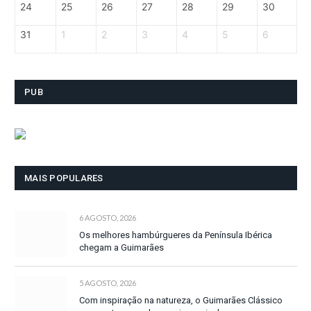
24
25
26
27
28
29
30
31
1
2
3
4
5
6
PUB
MAIS POPULARES
6 AGOSTO, 2026
Os melhores hambúrgueres da Península Ibérica
chegam a Guimarães
5 AGOSTO, 2026
Com inspiração na natureza, o Guimarães Clássico