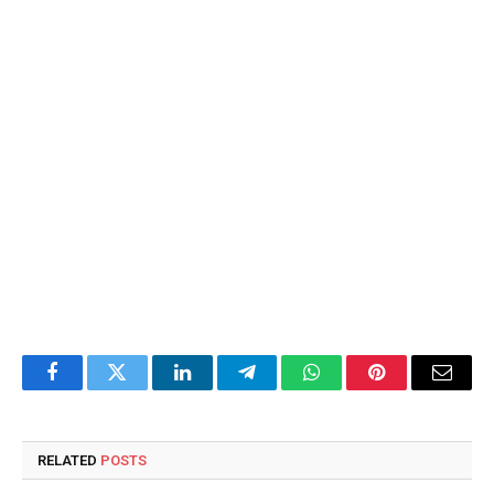
Facebook
Twitter
LinkedIn
Telegram
WhatsApp
Pinterest
Email
RELATED
POSTS