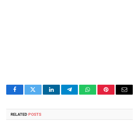
Facebook
Twitter
LinkedIn
Telegram
WhatsApp
Pinterest
Email
RELATED
POSTS