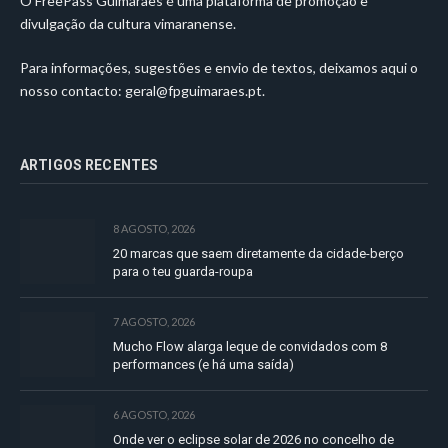
O FreePass Guimarães é uma plataforma de promoção e
divulgação da cultura vimaranense.
Para informações, sugestões e envio de textos, deixamos aqui o
nosso contacto:
geral@fpguimaraes.pt
.
ARTIGOS RECENTES
8 AGOSTO, 2026
20 marcas que saem diretamente da cidade-berço
para o teu guarda-roupa
7 AGOSTO, 2026
Mucho Flow alarga leque de convidados com 8
performances (e há uma saída)
6 AGOSTO, 2026
Onde ver o eclipse solar de 2026 no concelho de