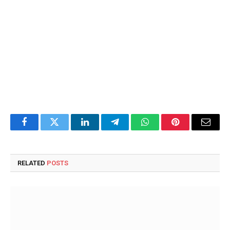
Facebook
Twitter
LinkedIn
Telegram
WhatsApp
Pinterest
Email
RELATED
POSTS