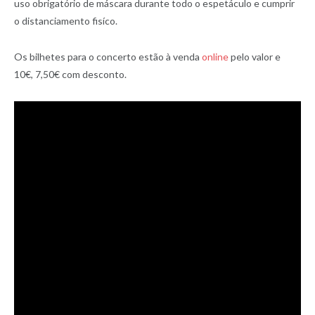
uso obrigatório de máscara durante todo o espetáculo e cumprir
o distanciamento fisíco.
Os bilhetes para o concerto estão à venda
online
pelo valor e
10€, 7,50€ com desconto.