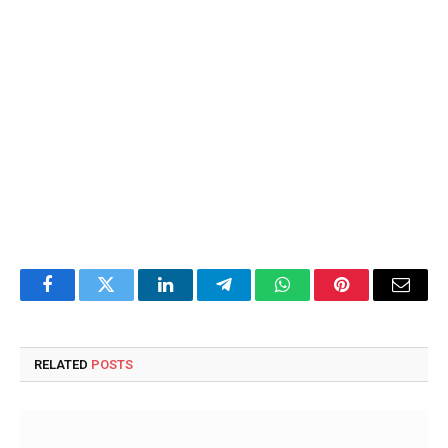
Facebook
Twitter
LinkedIn
Telegram
WhatsApp
Pinterest
Email
RELATED
POSTS