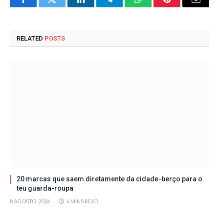
Facebook
Twitter
LinkedIn
Telegram
WhatsApp
Pinterest
Email
RELATED
POSTS
20 marcas que saem diretamente da cidade-berço para o
teu guarda-roupa
8 AGOSTO, 2026
6 MINS READ