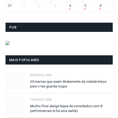
31
1
2
3
4
5
6
PUB
MAIS POPULARES
8 AGOSTO, 2026
20 marcas que saem diretamente da cidade-berço
para o teu guarda-roupa
7 AGOSTO, 2026
Mucho Flow alarga leque de convidados com 8
performances (e há uma saída)